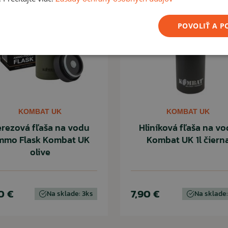
POVOLIŤ A 
KOMBAT UK
KOMBAT UK
rezová fľaša na vodu
Hliníková fľaša na v
mo Flask Kombat UK
Kombat UK 1l čiern
olive
0 €
7,90 €
Na sklade: 3ks
Na sklade: