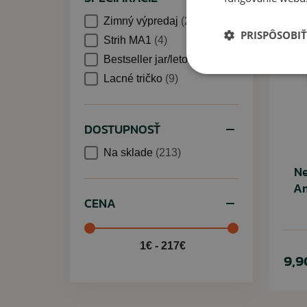
Zimný výpredaj
(21)
PRISPÔSOBIŤ
Strih MA1
(4)
Bestseller jar/leto
(31)
Lacné tričko
(9)
DOSTUPNOSŤ
Na sklade
(213)
Ne
Am
CENA
1€ - 217€
9,9