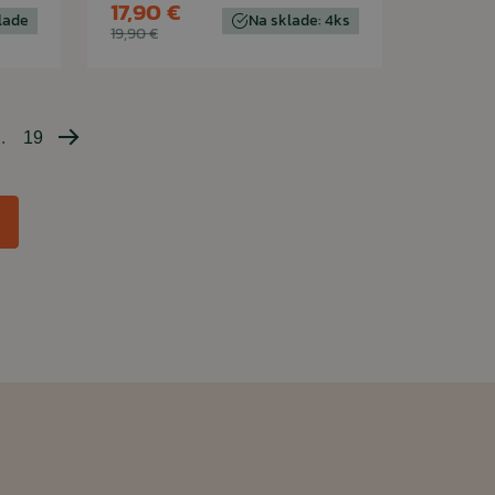
17,90 €
lade
Na sklade: 4ks
19,90 €
..
19
Nasledujúca
strana