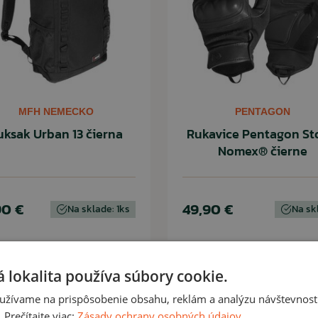
MFH NEMECKO
PENTAGON
uksak Urban 13 čierna
Rukavice Pentagon S
Nomex® čierne
90 €
49,90 €
Na sklade: 1ks
Na sk
 lokalita používa súbory cookie.
Novinka
užívame na prispôsobenie obsahu, reklám a analýzu návštevnosti
Prečítajte viac:
Zásady ochrany osobných údajov