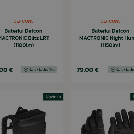
DEFCON5
DEFCON5
Baterka Defcon
Baterka Defcon
MACTRONIC Blitz LR11
MACTRONIC Night Hun
(1100lm)
(1150lm)
,00 €
79,00 €
Na sklade: 1ks
Na sklade
Novinka