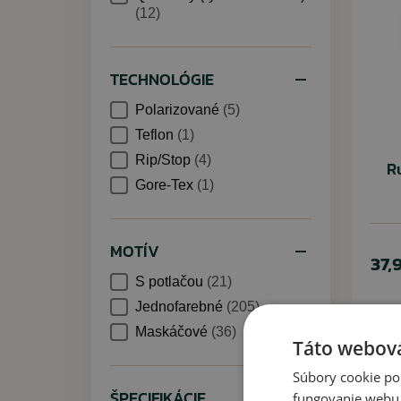
(12)
TECHNOLÓGIE
Polarizované
(5)
Teflon
(1)
Rip/Stop
(4)
R
Gore-Tex
(1)
MOTÍV
37,
S potlačou
(21)
Jednofarebné
(205)
Maskáčové
(36)
Táto webová
Súbory cookie po
ŠPECIFIKÁCIE
fungovanie webu. 