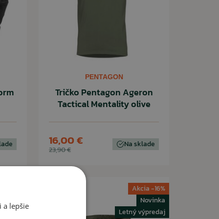
PENTAGON
torm
Tričko Pentagon Ageron
Tactical Mentality olive
16,00 €
lade
Na sklade
23,90 €
Novinka
Akcia -16%
Novinka
 a lepšie
Letný výpredaj