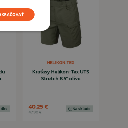
POKRAČOVAŤ
HELIKON-TEX
odu
Kraťasy Helikon-Tex UTS
a
Stretch 8.5” olive
40,25 €
 4ks
Na sklade
47,90 €