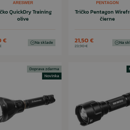
ARESWER
PENTAGON
ičko QuickDry Training
Tričko Pentagon Wiref
olive
čierne
0 €
21,50 €
Na sklade
Na sk
€
23,90 €
Doprava zdarma
Novinka