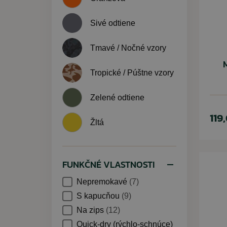
Sivé odtiene
Tmavé / Nočné vzory
Tropické / Púštne vzory
Zelené odtiene
119
Žltá
FUNKČNÉ VLASTNOSTI
Nepremokavé
(7)
S kapucňou
(9)
Na zips
(12)
Quick-dry (rýchlo-schnúce)