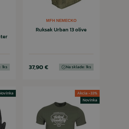
MFH NEMECKO
Ruksak Urban 13 olive
ter
37,90 €
: 1ks
Na sklade: 1ks
Novinka
Akcia -33%
Novinka