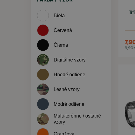
Tr
Biela
Červená
7,9
Čierna
9,90 
Digitálne vzory
Hnedé odtiene
Lesné vzory
Modré odtiene
Multi-terénne / ostatné
vzory
Oranžová