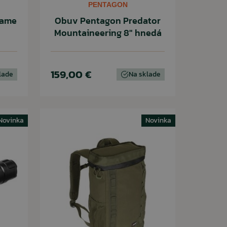
PENTAGON
rame
Obuv Pentagon Predator
Mountaineering 8" hnedá
159,00 €
lade
Na sklade
Novinka
Novinka